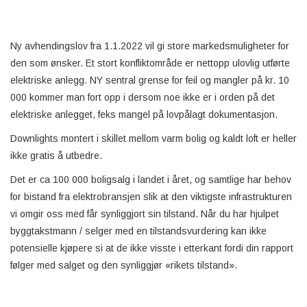
Ny avhendingslov fra 1.1.2022 vil gi store markedsmuligheter for
den som ønsker. Et stort konfliktområde er nettopp ulovlig utførte
elektriske anlegg. NY sentral grense for feil og mangler på kr. 10
000 kommer man fort opp i dersom noe ikke er i orden på det
elektriske anlegget, feks mangel på lovpålagt dokumentasjon.
Downlights montert i skillet mellom varm bolig og kaldt loft er heller
ikke gratis å utbedre.
Det er ca 100 000 boligsalg i landet i året, og samtlige har behov
for bistand fra elektrobransjen slik at den viktigste infrastrukturen
vi omgir oss med får synliggjort sin tilstand. Når du har hjulpet
byggtakstmann / selger med en tilstandsvurdering kan ikke
potensielle kjøpere si at de ikke visste i etterkant fordi din rapport
følger med salget og den synliggjør «rikets tilstand».