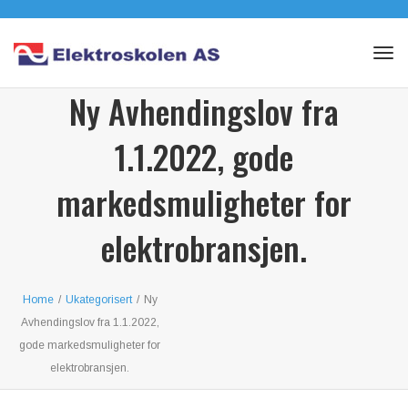
To
na
Tog
navi
Ny Avhendingslov fra
1.1.2022, gode
markedsmuligheter for
elektrobransjen.
Home
/
Ukategorisert
/
Ny
Avhendingslov fra 1.1.2022,
gode markedsmuligheter for
elektrobransjen.