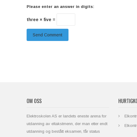
Please enter an answer in digits:
three × five =
OM OSS
HURTIGK
Elektroskolen AS er landets eneste arena for
Elkontr
utdanning av eltakstmenn, der man etter endt
Elkontr
utdanning og bestått eksamen, får status