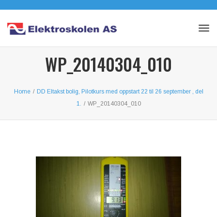
To
na
Tog
navi
WP_20140304_010
Home
/
DD Eltakst bolig, Pilotkurs med oppstart 22 til 26 september , del
1.
/
WP_20140304_010