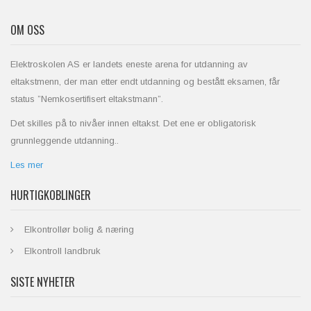
OM OSS
Elektroskolen AS er landets eneste arena for utdanning av
eltakstmenn, der man etter endt utdanning og bestått eksamen, får
status ”Nemkosertifisert eltakstmann”.
Det skilles på to nivåer innen eltakst. Det ene er obligatorisk
grunnleggende utdanning..
Les mer
HURTIGKOBLINGER
Elkontrollør bolig & næring
Elkontroll landbruk
SISTE NYHETER